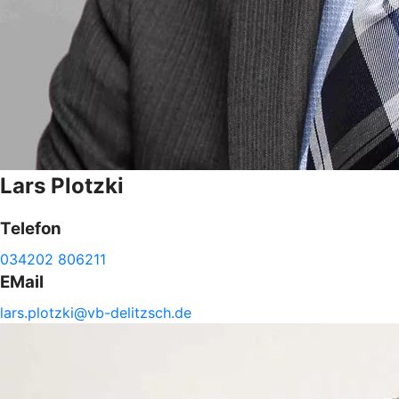
Lars
Plotzki
Telefon
034202 806211
EMail
lars.
plotzki@
vb-
delitzsch.de