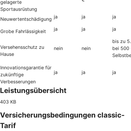
gelagerte
Sportausrüstung
ja
ja
ja
Neuwertentschädigung
ja
ja
ja
Grobe Fahrlässigkeit
bis zu 5
Versehensschutz zu
nein
nein
bei 500
Hause
Selbstbe
Innovationsgarantie für
ja
ja
ja
zukünftige
Verbesserungen
Leistungsübersicht
403 KB
Versicherungsbedingungen classic-
Tarif