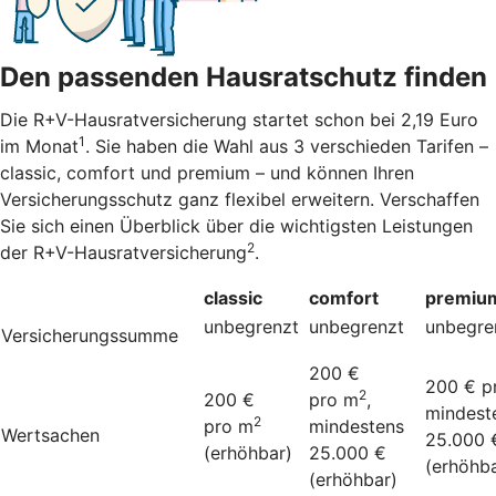
Den passenden Hausratschutz finden
Die R+V-Hausratversicherung startet schon bei 2,19 Euro
1
im Monat
. Sie haben die Wahl aus 3 verschieden Tarifen –
classic, comfort und premium – und können Ihren
Versicherungsschutz ganz flexibel erweitern. Verschaffen
Sie sich einen Überblick über die wichtigsten Leistungen
2
der R+V-Hausratversicherung
.
classic
comfort
premiu
unbegrenzt
unbegrenzt
unbegre
Versicherungssumme
200 €
200 € p
2
200 €
pro m
,
mindest
2
pro m
mindestens
Wertsachen
25.000 
(erhöhbar)
25.000 €
(erhöhba
(erhöhbar)