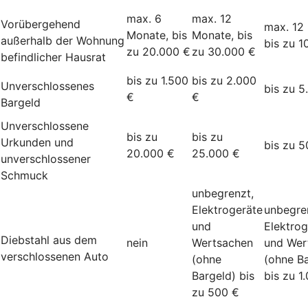
max. 6
max. 12
Vorübergehend
max. 12
Monate, bis
Monate, bis
außerhalb der Wohnung
bis zu 1
zu 20.000 €
zu 30.000 €
befindlicher Hausrat
bis zu 1.500
bis zu 2.000
Unverschlossenes
bis zu 5
€
€
Bargeld
Unverschlossene
bis zu
bis zu
Urkunden und
bis zu 5
20.000 €
25.000 €
unverschlossener
Schmuck
unbegrenzt,
Elektrogeräte
unbegre
und
Elektrog
Diebstahl aus dem
nein
Wertsachen
und Wer
verschlossenen Auto
(ohne
(ohne Ba
Bargeld) bis
bis zu 1
zu 500 €